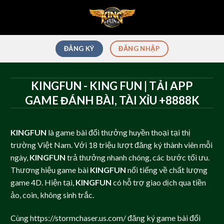
Skip
to
content
ĐĂNG KÝ
ĐĂNG NHẬP
KINGFUN - KING FUN | TẢI APP
GAME ĐÁNH BÀI, TÀI XỈU +8888K
KINGFUN
là game bài đổi thưởng huyền thoại tại thị
trường Việt Nam. Với 18 triệu lượt đăng ký thành viên mỗi
ngày,
KINGFUN
trả thưởng nhanh chóng, các bước tối ưu.
Thương hiệu game bài
KINGFUN
nổi tiếng về chất lượng
game 4D. Hiện tại,
KINGFUN
có hỗ trợ giao dịch qua tiền
ảo, coin, không sinh trắc.
Cùng https://stormchaser.us.com/ đăng ký game bài đổi