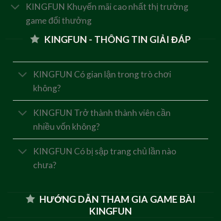
KINGFUN Khuyến mãi cao nhất thị trường
game đổi thưởng
KINGFUN - THÔNG TIN GIẢI ĐÁP
KINGFUN Có gian lận trong trò chơi
không?
KINGFUN Trở thành thành viên cần
nhiều vốn không?
KINGFUN Có bị sập trang chủ lần nào
chưa?
HƯỚNG DẪN THAM GIA GAME BÀI
KINGFUN