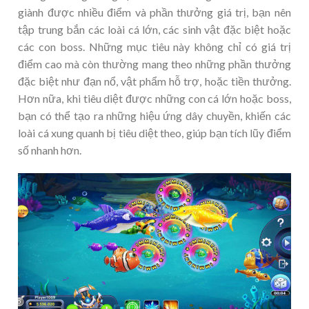
giành được nhiều điểm và phần thưởng giá trị, bạn nên
tập trung bắn các loài cá lớn, các sinh vật đặc biệt hoặc
các con boss. Những mục tiêu này không chỉ có giá trị
điểm cao mà còn thường mang theo những phần thưởng
đặc biệt như đạn nổ, vật phẩm hỗ trợ, hoặc tiền thưởng.
Hơn nữa, khi tiêu diệt được những con cá lớn hoặc boss,
bạn có thể tạo ra những hiệu ứng dây chuyền, khiến các
loài cá xung quanh bị tiêu diệt theo, giúp bạn tích lũy điểm
số nhanh hơn.