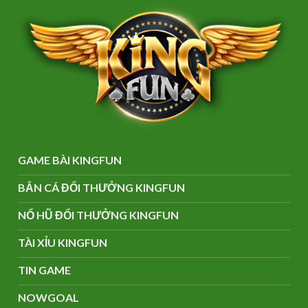
GAME BÀI KINGFUN
BẮN CÁ ĐỔI THƯỞNG KINGFUN
NỔ HŨ ĐỔI THƯỞNG KINGFUN
TÀI XỈU KINGFUN
TIN GAME
NOWGOAL