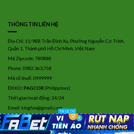
THÔNG TIN LIÊN HỆ
Địa Chỉ: 11/98B Trần Đình Xu, Phường Nguyễn Cư Trinh,
Quận 1, Thành phố Hồ Chí Minh, Việt Nam
Mã Zipcode: 780888
Phone: 0982.363.758
Mã số thuế: 0999999
ĐKKD:
PAGCOR
(Philippines)
Thời gian hoạt động: 24/24
Email:
kingfun@gmail.com
Tắt QC [X]
Website: https://stormchaser.us.com/