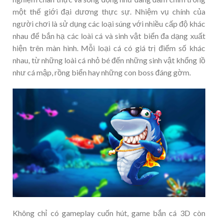
một thế giới đại dương thực sự. Nhiệm vụ chính của
người chơi là sử dụng các loại súng với nhiều cấp độ khác
nhau để bắn hạ các loài cá và sinh vật biển đa dạng xuất
hiện trên màn hình. Mỗi loại cá có giá trị điểm số khác
nhau, từ những loài cá nhỏ bé đến những sinh vật khổng lồ
như cá mập, rồng biển hay những con boss đáng gờm.
Không chỉ có gameplay cuốn hút, game bắn cá 3D còn